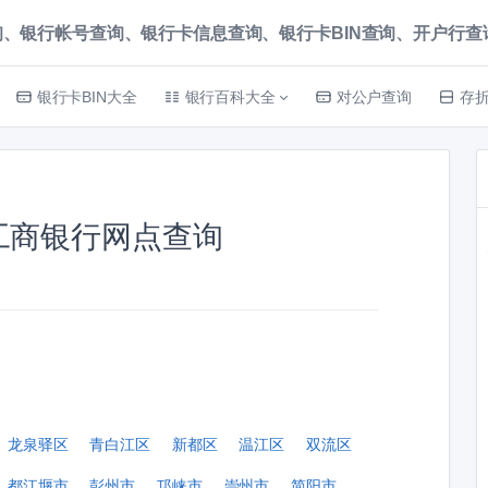
、银行帐号查询、银行卡信息查询、银行卡BIN查询、开户行查询 就上
银行卡BIN大全
银行百科大全
对公户查询
存
工商银行网点查询
龙泉驿区
青白江区
新都区
温江区
双流区
都江堰市
彭州市
邛崃市
崇州市
简阳市