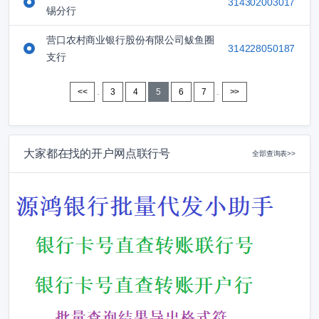
314302003017
锡分行
营口农村商业银行股份有限公司鲅鱼圈
314228050187
支行
.
.
<<
3
4
5
6
7
>>
大家都在找的开户网点联行号
全部查询表>>