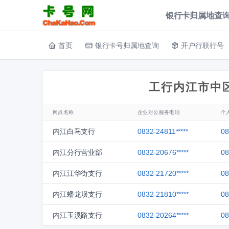
银行卡归属地查询
首页
银行卡号归属地查询
开户行联行号
工行内江市中
网点名称
企业对公服务电话
个
内江白马支行
0832-24811*****
08
内江分行营业部
0832-20676*****
08
内江江华街支行
0832-21720*****
08
内江蟠龙坝支行
0832-21810*****
08
内江玉溪路支行
0832-20264*****
08