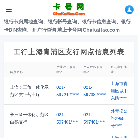
银行卡归属地查询、银行帐号查询、银行卡信息查询、银行
卡BIN查询、开户行查询 就上卡号网 ChaKaHao.com
工行上海青浦区支行网点信息列表
企业对公服务
个人对私服务
网点详细地
网点名称
电话
电话
址
上海市青
上海长三角一体化示
021-
021-
浦区城中
范区支行营业厅
597242*****
597382*****
东路*****
外青松公
长三角一体化示范区
021-
021-
路2965
白鹤支行
597401*****
597401*****
号*****