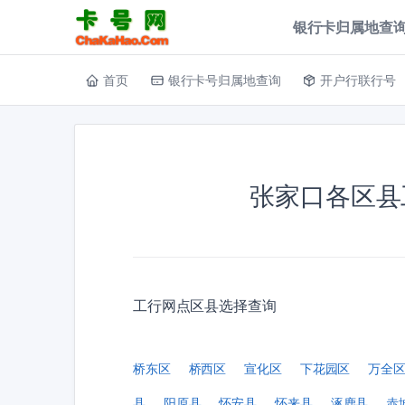
银行卡归属地查询
首页
银行卡号归属地查询
开户行联行号
张家口各区县
工行网点区县选择查询
桥东区
桥西区
宣化区
下花园区
万全
县
阳原县
怀安县
怀来县
涿鹿县
赤