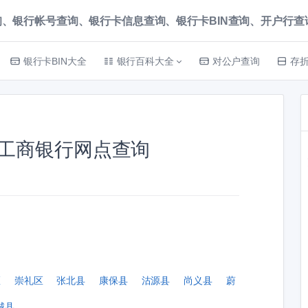
、银行帐号查询、银行卡信息查询、银行卡BIN查询、开户行查询 就上
银行卡BIN大全
银行百科大全
对公户查询
存
工商银行网点查询
区
崇礼区
张北县
康保县
沽源县
尚义县
蔚
城县