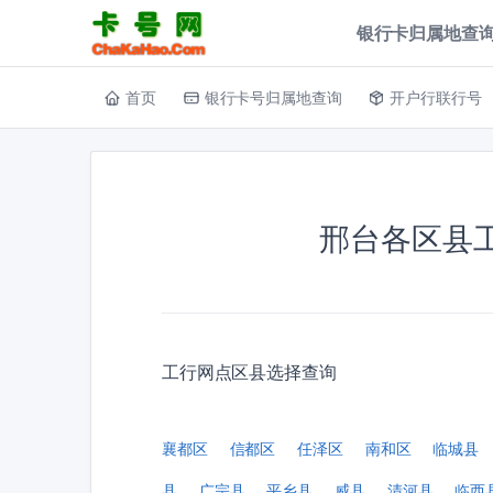
银行卡归属地查询
首页
银行卡号归属地查询
开户行联行号
邢台各区县
工行网点区县选择查询
襄都区
信都区
任泽区
南和区
临城县
县
广宗县
平乡县
威县
清河县
临西