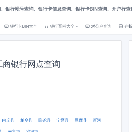
、银行帐号查询、银行卡信息查询、银行卡BIN查询、开户行查询 就上
银行卡BIN大全
银行百科大全
对公户查询
存
工商银行网点查询
内丘县
柏乡县
隆尧县
宁晋县
巨鹿县
新河
县
南宫市
沙河市