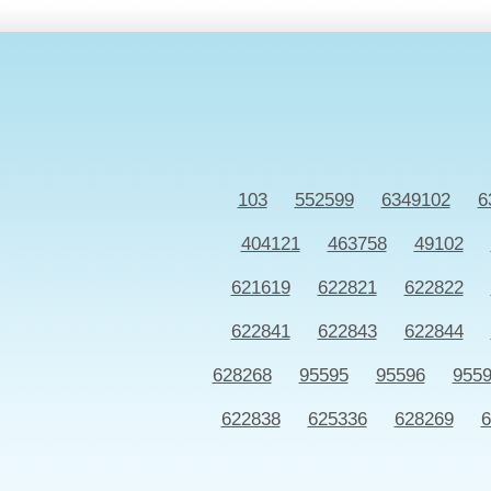
103
552599
6349102
6
404121
463758
49102
621619
622821
622822
622841
622843
622844
628268
95595
95596
955
622838
625336
628269
6